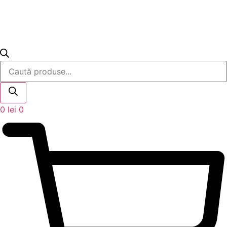
Products
search
0
lei
0