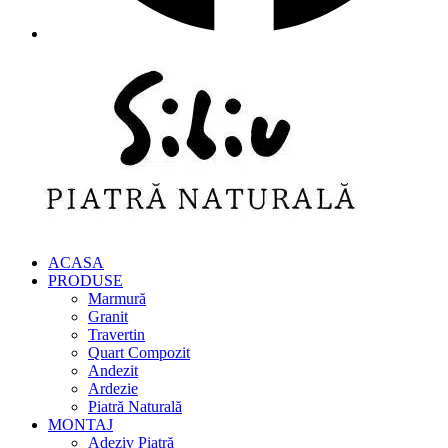
ACASA
PRODUSE
Marmură
Granit
Travertin
Quart Compozit
Andezit
Ardezie
Piatră Naturală
MONTAJ
Adeziv Piatră