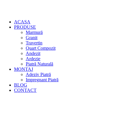
ACASA
PRODUSE
Marmură
Granit
Travertin
Quart Compozit
Andezit
Ardezie
Piatră Naturală
MONTAJ
Adeziv Piatră
Impregnant Piatră
BLOG
CONTACT