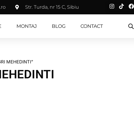
.ro
Str. Turda, nr 15 C, Sibiu
E
MONTAJ
BLOG
CONTACT
RI MEHEDINTI”
MEHEDINTI