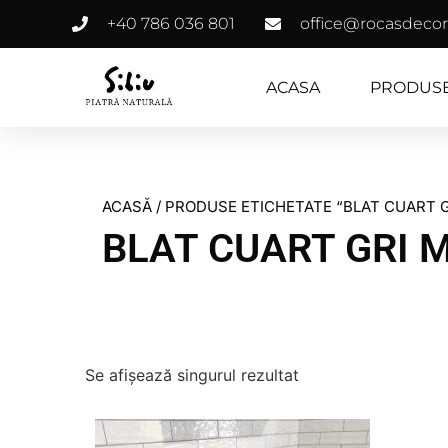
+40 786 036 801
office@rocasdecor
ACASA
PRODUS
ACASĂ
/ PRODUSE ETICHETATE “BLAT CUART G
BLAT CUART GRI 
Se afișează singurul rezultat