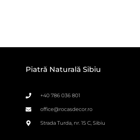
Piatră Naturală Sibiu
+40 786 036 801
office@rocasdecor.ro
Strada Turda, nr. 15 C, Sibiu