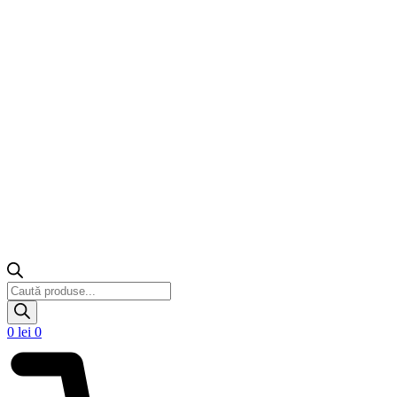
Products
search
0
lei
0