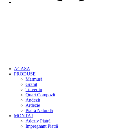
ACASA
PRODUSE
Marmură
Granit
Travertin
Quart Compozit
Andezit
Ardezie
Piatră Naturală
MONTAJ
Adeziv Piatră
Impregnant Piatră