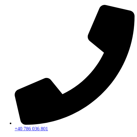
Sari
la
conținut
+40 786 036 801