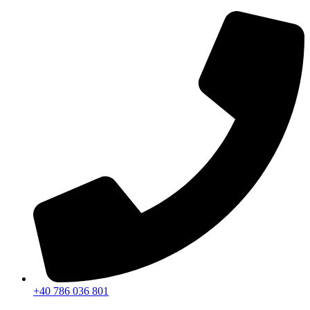
Sari
la
conținut
+40 786 036 801