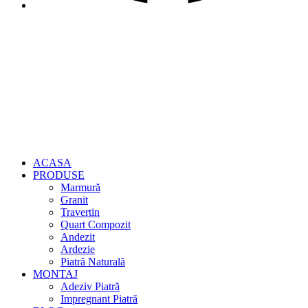
ACASA
PRODUSE
Marmură
Granit
Travertin
Quart Compozit
Andezit
Ardezie
Piatră Naturală
MONTAJ
Adeziv Piatră
Impregnant Piatră