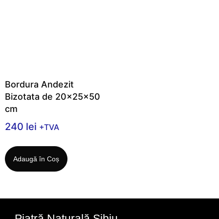
Bordura Andezit
Bizotata de 20x25x50
cm
240
lei
+TVA
Adaugă în Coș
Piatră Naturală Sibiu