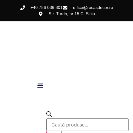
+40 786 036 801
office@rocasdecor.ro
Str. Turda, nr 15 C, Sibiu