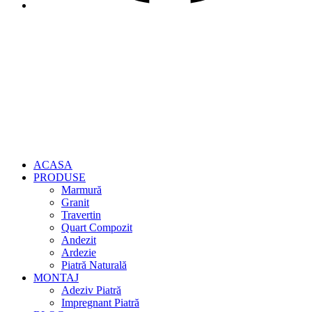
ACASA
PRODUSE
Marmură
Granit
Travertin
Quart Compozit
Andezit
Ardezie
Piatră Naturală
MONTAJ
Adeziv Piatră
Impregnant Piatră