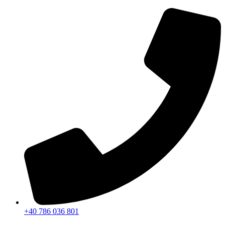
Sari
la
conținut
+40 786 036 801