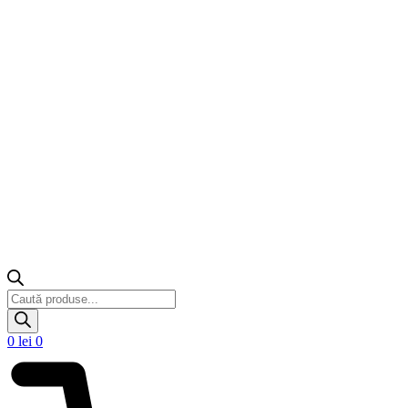
Products
search
0
lei
0