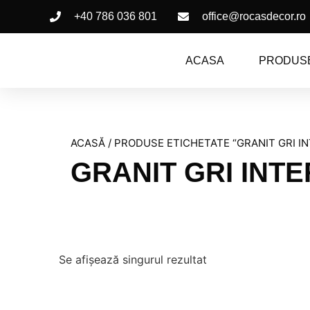
+40 786 036 801
office@rocasdecor.ro
ACASA
PRODUS
ACASĂ
/ PRODUSE ETICHETATE “GRANIT GRI IN
GRANIT GRI INTE
Se afișează singurul rezultat