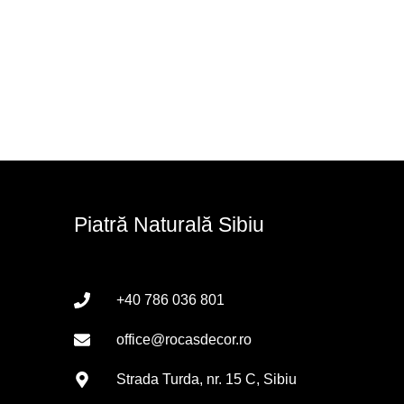
Piatră Naturală Sibiu
+40 786 036 801
office@rocasdecor.ro
Strada Turda, nr. 15 C, Sibiu