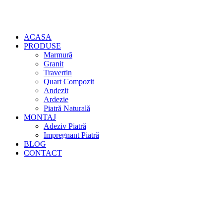
ACASA
PRODUSE
Marmură
Granit
Travertin
Quart Compozit
Andezit
Ardezie
Piatră Naturală
MONTAJ
Adeziv Piatră
Impregnant Piatră
BLOG
CONTACT