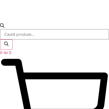
Products
search
0
lei
0