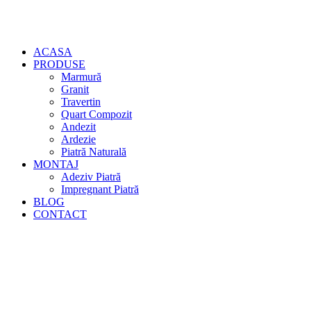
ACASA
PRODUSE
Marmură
Granit
Travertin
Quart Compozit
Andezit
Ardezie
Piatră Naturală
MONTAJ
Adeziv Piatră
Impregnant Piatră
BLOG
CONTACT