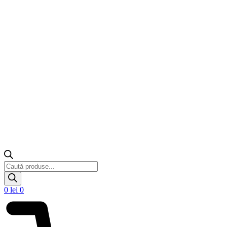
Products
search
0
lei
0