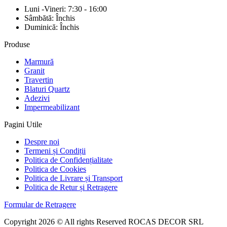
Luni -Vineri: 7:30 - 16:00
Sâmbătă: Închis
Duminică: Închis
Produse
Marmură
Granit
Travertin
Blaturi Quartz
Adezivi
Impermeabilizant
Pagini Utile
Despre noi
Termeni și Condiții
Politica de Confidențialitate
Politica de Cookies
Politica de Livrare și Transport
Politica de Retur și Retragere
Formular de Retragere
Copyright 2026 © All rights Reserved ROCAS DECOR SRL