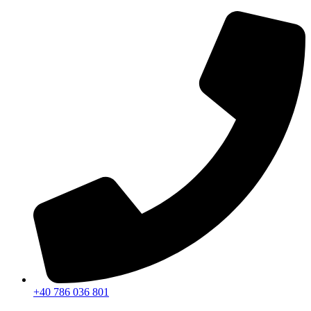
Sari
la
conținut
+40 786 036 801