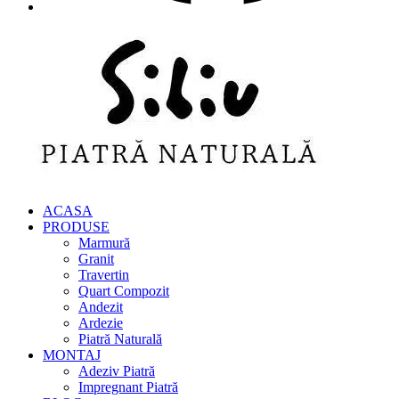
ACASA
PRODUSE
Marmură
Granit
Travertin
Quart Compozit
Andezit
Ardezie
Piatră Naturală
MONTAJ
Adeziv Piatră
Impregnant Piatră