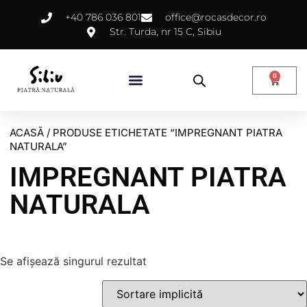
+40 786 036 801
office@rocasdecor.ro
Str. Turda, nr 15 C, Sibiu
0
ACASĂ
/ PRODUSE ETICHETATE “IMPREGNANT PIATRA
NATURALA”
IMPREGNANT PIATRA
NATURALA
Se afișează singurul rezultat