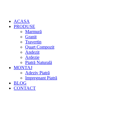
ACASA
PRODUSE
Marmură
Granit
Travertin
Quart Compozit
Andezit
Ardezie
Piatră Naturală
MONTAJ
Adeziv Piatră
Impregnant Piatră
BLOG
CONTACT