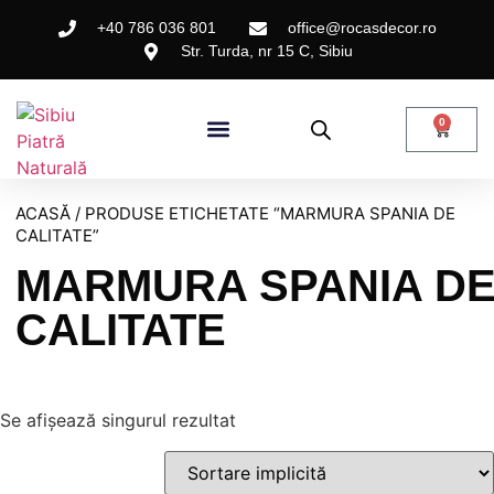
+40 786 036 801
office@rocasdecor.ro
Str. Turda, nr 15 C, Sibiu
0
ACASĂ
/ PRODUSE ETICHETATE “MARMURA SPANIA DE
CALITATE”
MARMURA SPANIA D
CALITATE
Se afișează singurul rezultat