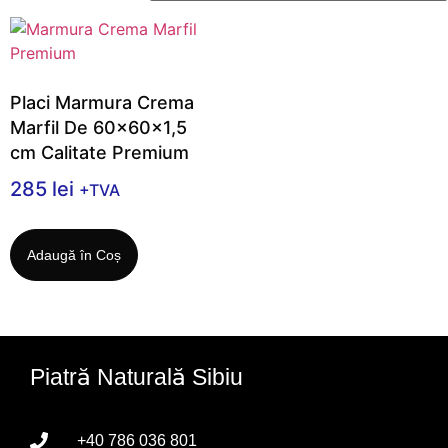
Placi Marmura Crema
Marfil De 60x60x1,5
cm Calitate Premium
285
lei
+TVA
Adaugă în Coș
Piatră Naturală Sibiu
+40 786 036 801