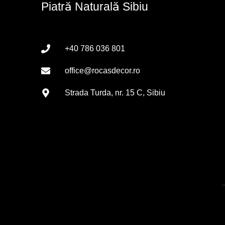
Piatră Naturală Sibiu
+40 786 036 801
office@rocasdecor.ro
Strada Turda, nr. 15 C, Sibiu