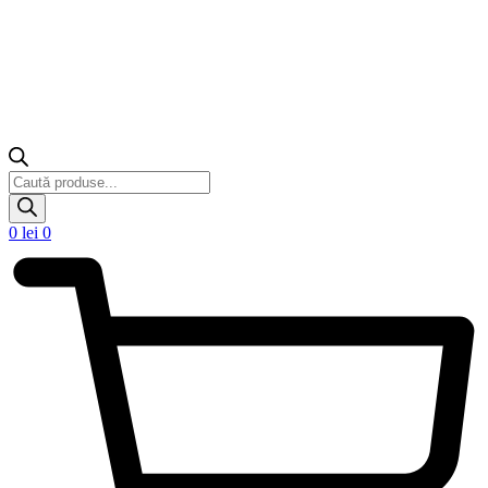
Products
search
0
lei
0