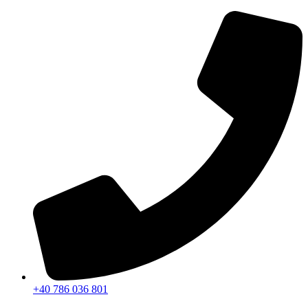
Sari
la
conținut
+40 786 036 801