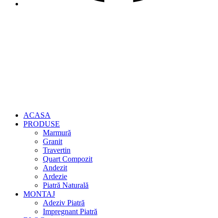
ACASA
PRODUSE
Marmură
Granit
Travertin
Quart Compozit
Andezit
Ardezie
Piatră Naturală
MONTAJ
Adeziv Piatră
Impregnant Piatră