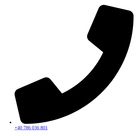
Sari
la
conținut
+40 786 036 801