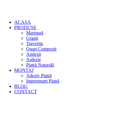
ACASA
PRODUSE
Marmură
Granit
Travertin
Quart Compozit
Andezit
Ardezie
Piatră Naturală
MONTAJ
Adeziv Piatră
Impregnant Piatră
BLOG
CONTACT