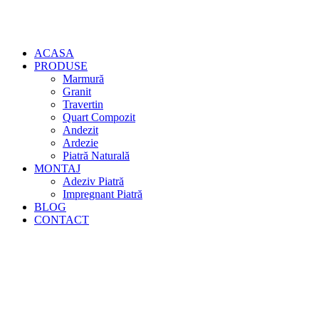
ACASA
PRODUSE
Marmură
Granit
Travertin
Quart Compozit
Andezit
Ardezie
Piatră Naturală
MONTAJ
Adeziv Piatră
Impregnant Piatră
BLOG
CONTACT