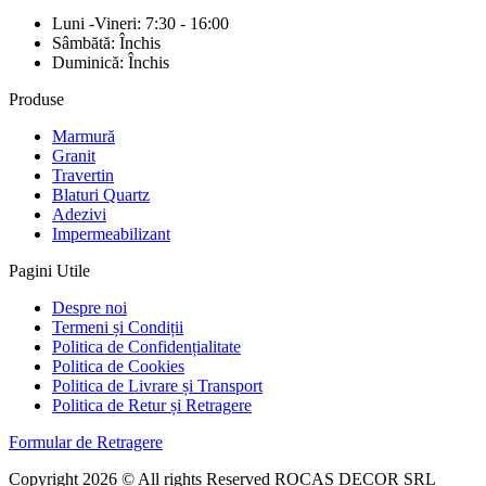
Luni -Vineri: 7:30 - 16:00
Sâmbătă: Închis
Duminică: Închis
Produse
Marmură
Granit
Travertin
Blaturi Quartz
Adezivi
Impermeabilizant
Pagini Utile
Despre noi
Termeni și Condiții
Politica de Confidențialitate
Politica de Cookies
Politica de Livrare și Transport
Politica de Retur și Retragere
Formular de Retragere
Copyright 2026 © All rights Reserved ROCAS DECOR SRL