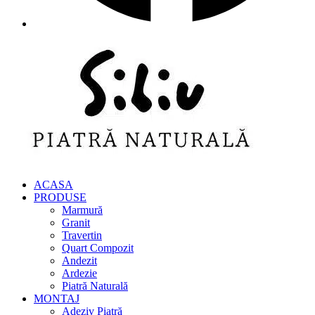
ACASA
PRODUSE
Marmură
Granit
Travertin
Quart Compozit
Andezit
Ardezie
Piatră Naturală
MONTAJ
Adeziv Piatră