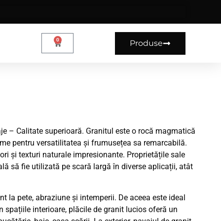
0
Produse
vaje – Calitate superioară. Granitul este o rocă magmatică
ume pentru versatilitatea și frumusețea sa remarcabilă.
ori și texturi naturale impresionante. Proprietățile sale
 să fie utilizată pe scară largă în diverse aplicații, atât
ent la pete, abraziune și intemperii. De aceea este ideal
n spațiile interioare, plăcile de granit lucios oferă un