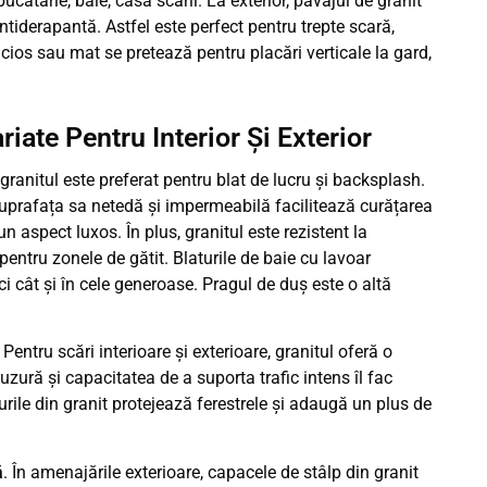
 bucătărie, baie, casa scării. La exterior, pavajul de granit
ntiderapantă. Astfel este perfect pentru trepte scară,
 lucios sau mat se pretează pentru placări verticale la gard,
iate Pentru Interior Și Exterior
 granitul este preferat pentru blat de lucru și backsplash.
Suprafața sa netedă și impermeabilă facilitează curățarea
un aspect luxos. În plus, granitul este rezistent la
 pentru zonele de gătit. Blaturile de baie cu lavoar
ci cât și în cele generoase. Pragul de duș este o altă
.
Pentru scări interioare și exterioare, granitul oferă o
 uzură și capacitatea de a suporta trafic intens îl fac
furile din granit protejează ferestrele și adaugă un plus de
ă
. În amenajările exterioare, capacele de stâlp din granit