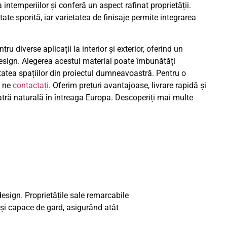
 intemperiilor și conferă un aspect rafinat proprietății.
ate sporită, iar varietatea de finisaje permite integrarea
ru diverse aplicații la interior și exterior, oferind un
 design. Alegerea acestui material poate îmbunătăți
itatea spațiilor din proiectul dumneavoastră. Pentru o
ă ne
contactați
. Oferim prețuri avantajoase, livrare rapidă și
atră naturală în întreaga Europa. Descoperiți mai multe
 design. Proprietățile sale remarcabile
ri și capace de gard, asigurând atât