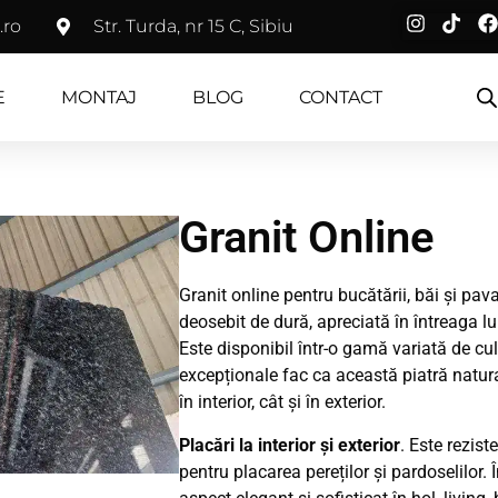
.ro
Str. Turda, nr 15 C, Sibiu
E
MONTAJ
BLOG
CONTACT
Granit Online
Granit online pentru bucătării, băi și pa
deosebit de dură, apreciată în întreaga l
Este disponibil într-o gamă variată de cul
excepționale fac ca această piatră naturală
în interior, cât și în exterior.
Placări la interior și exterior
. Este rezist
pentru placarea pereților și pardoselilor. Î