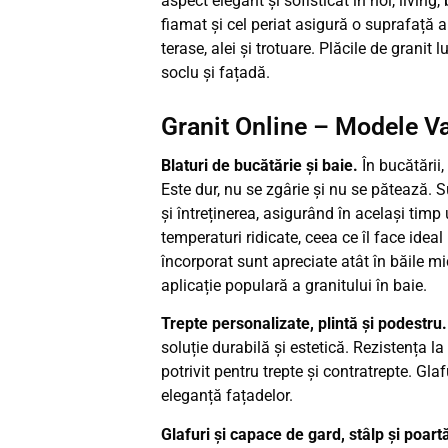
aspect elegant și sofisticat în hol, living,
fiamat și cel periat asigură o suprafață a
terase, alei și trotuare. Plăcile de granit
soclu și fațadă.
Granit Online – Modele Var
Blaturi de bucătărie și baie.
În bucătării,
Este dur, nu se zgârie și nu se pătează. 
și întreținerea, asigurând în același timp 
temperaturi ridicate, ceea ce îl face ideal
încorporat sunt apreciate atât în băile mi
aplicație populară a granitului în baie.
Trepte personalizate, plintă și podestru
soluție durabilă și estetică. Rezistența la
potrivit pentru trepte și contratrepte. Gla
eleganță fațadelor.
Glafuri și capace de gard, stâlp și poart