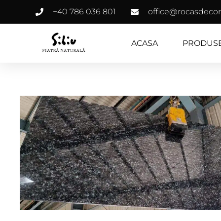
+40 786 036 801
office@rocasdecor
ACASA
PRODUS