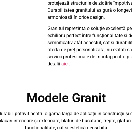
protejează structurile de zidărie împotriva
Durabilitatea granitului asigură o longevit
armonioasă în orice design.
Granitul reprezintă o soluție excelentă pent
echilibru perfect între funcționalitate și
semnificativ atât aspectul, cât și durabil
ofertă de preț personalizată, nu ezitați s
servicii profesionale de montaj pentru pi
detalii
aici
.
Modele Granit
durabil, potrivit pentru o gamă largă de aplicații în construcții și
lacări interioare și exterioare, blaturi de bucătărie, trepte, glafu
funcționalitate, cât și estetică deosebită