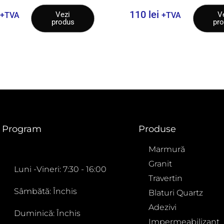
110
lei
Vezi
V
+TVA
+TVA
produs
pr
Program
Produse
Marmură
Granit
Luni -Vineri: 7:30 - 16:00
Travertin
Sâmbătă: Închis
Blaturi Quartz
Adezivi
Duminică: Închis
Impermeabilizant