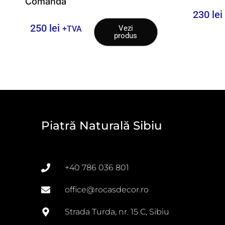
Comanda
230
lei
250
lei
Vezi
+TVA
produs
Piatră Naturală Sibiu
+40 786 036 801
office@rocasdecor.ro
Strada Turda, nr. 15 C, Sibiu