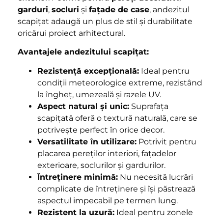
garduri
,
socluri
și
fațade de case
, andezitul
scapițat adaugă un plus de stil și durabilitate
oricărui proiect arhitectural.
Avantajele andezitului scapițat:
Rezistență excepțională:
Ideal pentru
condiții meteorologice extreme, rezistând
la îngheț, umezeală și razele UV.
Aspect natural și unic:
Suprafața
scapițată oferă o textură naturală, care se
potrivește perfect în orice decor.
Versatilitate în utilizare:
Potrivit pentru
placarea pereților interiori, fațadelor
exterioare, soclurilor și gardurilor.
Întreținere minimă:
Nu necesită lucrări
complicate de întreținere și își păstrează
aspectul impecabil pe termen lung.
Rezistent la uzură:
Ideal pentru zonele