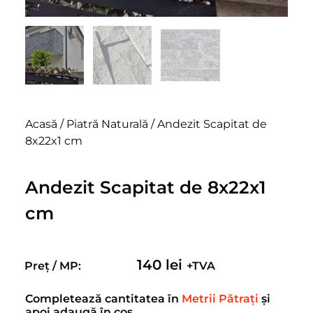
Acasă
/
Piatră Naturală
/ Andezit Scapitat de
8x22x1 cm
Andezit Scapitat de 8x22x1
cm
140
lei
Preț / MP:
+TVA
Completează cantitatea în
Metrii Pătrați
și
apoi adaugă în coș