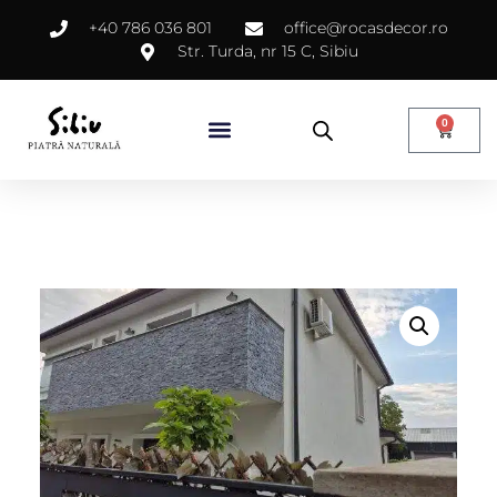
+40 786 036 801
office@rocasdecor.ro
Str. Turda, nr 15 C, Sibiu
0