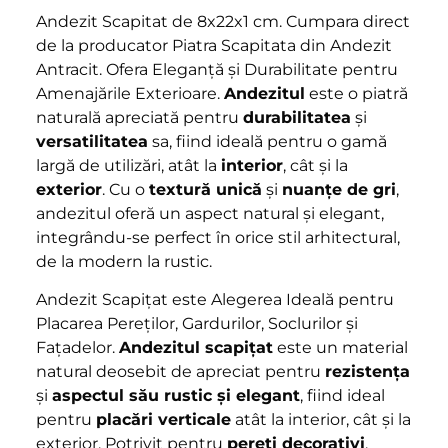
Andezit Scapitat de 8x22x1 cm. Cumpara direct
de la producator Piatra Scapitata din Andezit
Antracit. Ofera Eleganță și Durabilitate pentru
Amenajările Exterioare.
Andezitul
este o piatră
naturală apreciată pentru
durabilitatea
și
versatilitatea
sa, fiind ideală pentru o gamă
largă de utilizări, atât la
interior
, cât și la
exterior
. Cu o
textură unică
și
nuanțe de gri
,
andezitul oferă un aspect natural și elegant,
integrându-se perfect în orice stil arhitectural,
de la modern la rustic.
Andezit Scapițat este Alegerea Ideală pentru
Placarea Pereților, Gardurilor, Soclurilor și
Fațadelor.
Andezitul scapițat
este un material
natural deosebit de apreciat pentru
rezistența
și
aspectul său rustic și elegant
, fiind ideal
pentru
placări verticale
atât la interior, cât și la
exterior. Potrivit pentru
pereți decorativi
,