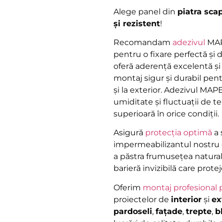
Alege panel din
piatra sca
și rezistent
!
Recomandam
adezivul
MAP
pentru o fixare perfectă și
oferă aderență excelentă și
montaj sigur și durabil pentru
și la exterior. Adezivul MAP
umiditate și fluctuații de
superioară în orice condiții.
Asigură
protecția optimă
a 
impermeabilizantul nostru d
a păstra frumusețea natural
barieră invizibilă care prote
Oferim
montaj profesional 
proiectelor de
interior
și
ex
pardoseli
,
fațade
,
trepte
,
b