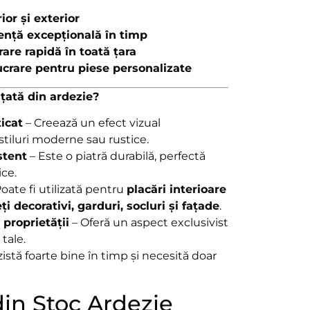
ior și exterior
tență excepțională în timp
are rapidă în toată țara
ucrare pentru piese personalizate
ițată din ardezie?
ticat
– Creează un efect vizual
stiluri moderne sau rustice.
stent
– Este o piatră durabilă, perfectă
ice.
oate fi utilizată pentru
placări interioare
ți decorativi, garduri, socluri și fațade
.
proprietății
– Oferă un aspect exclusivist
 tale.
istă foarte bine în timp și necesită doar
in Stoc Ardezie