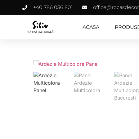
+40 786 036 801
office@rocasdecor
ACASA
PRODUS