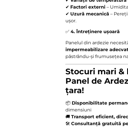
✔
Variații de temperatură
✔
Factori externi
– Umiditat
✔
Uzură mecanică
– Pereți
ușor.
✅
4. Întreținere ușoară
Panelul din ardezie necesi
impermeabilizare adecva
păstrându-și frumusețea nat
Stocuri mari & 
Panel de Ardez
țara!
📦
Disponibilitate perma
dimensiuni
🚚
Transport eficient, direc
🛠
Consultanță gratuită pe