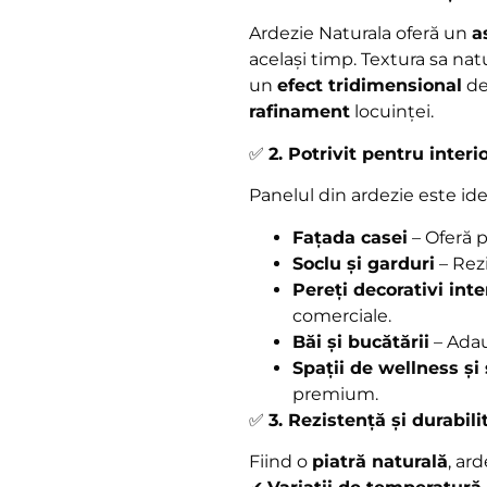
Ardezie Naturala oferă un
a
același timp. Textura sa nat
un
efect tridimensional
de
rafinament
locuinței.
✅
2. Potrivit pentru interio
Panelul din ardezie este ide
Fațada casei
– Oferă p
Soclu și garduri
– Rezi
Pereți decorativi inte
comerciale.
Băi și bucătării
– Adaug
Spații de wellness și
premium.
✅
3. Rezistență și durabili
Fiind o
piatră naturală
, ard