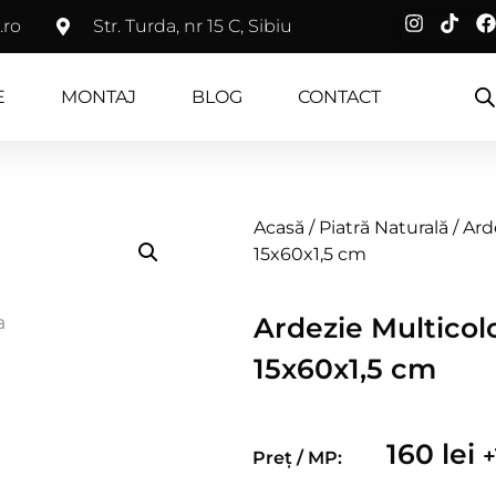
.ro
Str. Turda, nr 15 C, Sibiu
E
MONTAJ
BLOG
CONTACT
Acasă
/
Piatră Naturală
/ Ard
15x60x1,5 cm
Ardezie Multicol
15x60x1,5 cm
160
lei
Preț / MP: