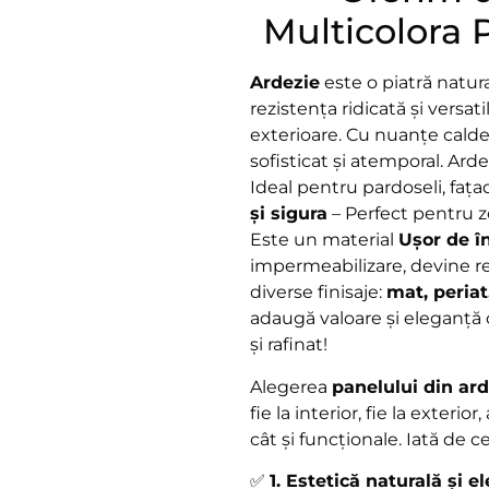
Multicolora 
Ardezie
este o piatră natur
rezistența ridicată și versati
exterioare. Cu nuanțe calde 
sofisticat și atemporal. Ard
Ideal pentru pardoseli, fața
și sigura
– Perfect pentru z
Este un material
Ușor de î
impermeabilizare, devine rez
diverse finisaje:
mat, periat
adaugă valoare și eleganță o
și rafinat!
Alegerea
panelului din ard
fie la interior, fie la exter
cât și funcționale. Iată de c
✅
1. Estetică naturală și e