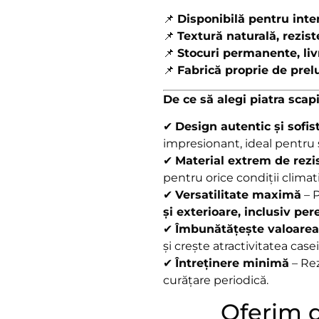
📌
Disponibilă pentru inter
📌
Textură naturală, rezis
📌
Stocuri permanente, livr
📌
Fabrică proprie de prel
De ce să alegi piatra scap
✔
Design autentic și sofis
impresionant, ideal pentru 
✔
Material extrem de rezi
pentru orice condiții climat
✔
Versatilitate maximă
– P
și exterioare, inclusiv pere
✔
Îmbunătățește valoarea 
și crește atractivitatea casei
✔
Întreținere minimă
– Rez
curățare periodică.
Oferim d