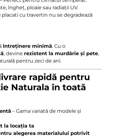
– Perfect pentru climatul temperat.
e, îngheț, ploaie sau radiații UV.
i placati cu travertin nu se degradează
tă
întreținere minimă
. Cu o
tă
, devine
rezistent la murdărie și pete
,
urală pentru zeci de ani.
livrare rapidă pentru
ie Naturala în toată
nentă
– Gama variată de modele și
t la locația ta
ntru alegerea materialului potrivit