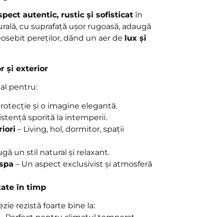
spect autentic, rustic și sofisticat
în
urală, cu suprafață ușor rugoasă, adaugă
osebit pereților, dând un aer de
lux și
r și exterior
al pentru:
rotecție și o imagine elegantă.
stență sporită la intemperii.
riori
– Living, hol, dormitor, spații
ă un stil natural și relaxant.
 spa
– Un aspect exclusivist și atmosferă
tate în timp
ezie rezistă foarte bine la: