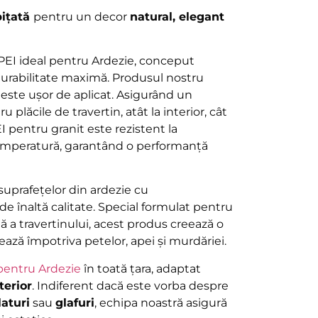
pițată
pentru un decor
natural, elegant
EI ideal pentru Ardezie, conceput
 durabilitate maximă. Produsul nostru
 este ușor de aplicat. Asigurând un
 plăcile de travertin, atât la interior, cât
EI pentru granit este rezistent la
 temperatură, garantând o performanță
suprafețelor din ardezie cu
e înaltă calitate. Special formulat pentru
ă a travertinului, acest produs creează o
jează împotriva petelor, apei și murdăriei.
pentru Ardezie
în toată țara, adaptat
terior
. Indiferent dacă este vorba despre
laturi
sau
glafuri
, echipa noastră asigură