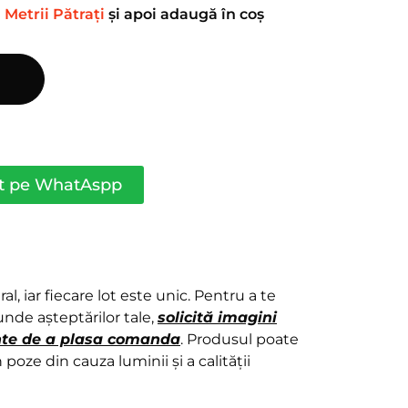
n
Metrii Pătrați
și apoi adaugă în coș
ct pe WhatAspp
l, iar fiecare lot este unic. Pentru a te
nde așteptărilor tale,
solicită imagini
ainte de a plasa comanda
. Produsul poate
 poze din cauza luminii și a calității