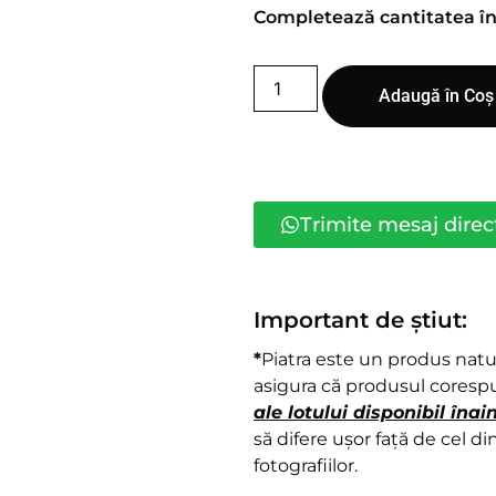
Completează cantitatea î
Adaugă în Coș
Trimite mesaj dire
Important de știut:
*
Piatra este un produs natura
asigura că produsul corespu
ale lotului disponibil în
să difere ușor față de cel din
fotografiilor.