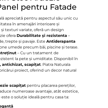
Panel pentru Fatade
ală apreciată pentru aspectul său unic cu
litatea în amenajări interioare și
și texturi variate, oferă un design
ezie ofera
Durabilitate și rezistenta
–
de, trepte și pavaje. Este
Antiderapanta
one umede precum băi, piscine și terase.
ntreținut
– Cu un tratament de
istent la pete și umiditate. Disponibil în
, antichizat, scapițat
. Piatra Naturala
ricărui proiect, oferind un decor natural
ezie scapițat
pentru placarea pereților,
ior, aduce numeroase avantaje, atât estetice,
e este o soluție ideală pentru casa ta:
legantă