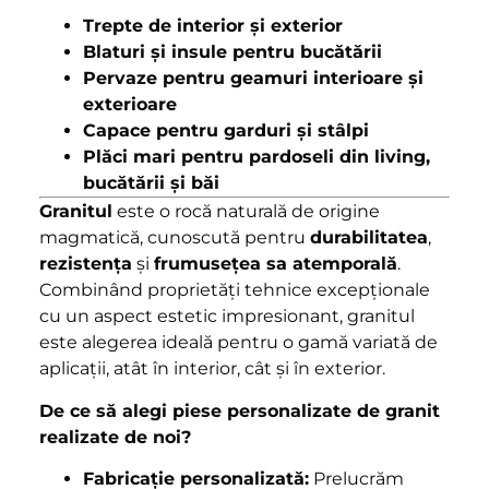
Trepte de interior și exterior
Blaturi și insule pentru bucătării
Pervaze pentru geamuri interioare și
exterioare
Capace pentru garduri și stâlpi
Plăci mari pentru pardoseli din living,
bucătării și băi
Granitul
este o rocă naturală de origine
magmatică, cunoscută pentru
durabilitatea
,
rezistența
și
frumusețea sa atemporală
.
Combinând proprietăți tehnice excepționale
cu un aspect estetic impresionant, granitul
este alegerea ideală pentru o gamă variată de
aplicații, atât în interior, cât și în exterior.
De ce să alegi piese personalizate de granit
realizate de noi?
Fabricație personalizată:
Prelucrăm