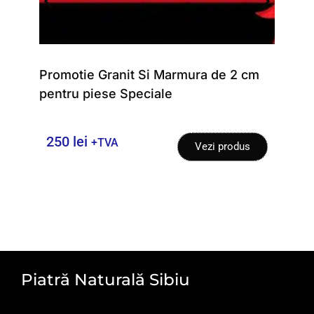
Promotie Granit Si Marmura de 2 cm
Gra
pentru piese Speciale
pen
250
lei
+TVA
Vezi produs
Piatră Naturală Sibiu