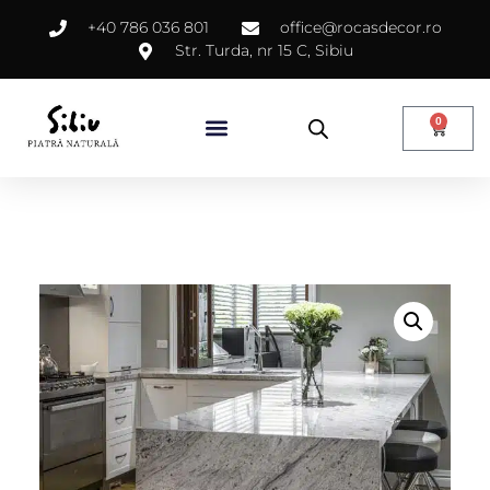
+40 786 036 801
office@rocasdecor.ro
Str. Turda, nr 15 C, Sibiu
0