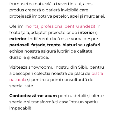
frumusețea naturală a travertinului, acest
produs creează o barieră invizibilă care
protejează împotriva petelor, apei și murdăriei.
Oferim
montaj profesional pentru andezit
în
toată țara, adaptat proiectelor de
interior
și
exterior
. Indiferent dacă este vorba despre
pardoseli
,
fațade
,
trepte
,
blaturi
sau
glafuri
,
echipa noastră asigură lucrări de calitate,
durabile și estetice.
Vizitează showroomul nostru din Sibiu pentru
a descoperi colecția noastră de plăci de
piatra
naturala
și pentru a primi consultanță de
specialitate.
Contactează-ne acum
pentru detalii și oferte
speciale și transformă-ți casa într-un spatiu
impecabil!