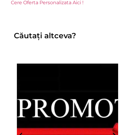
Cere Oferta Personalizata Aici !
Căutați altceva?