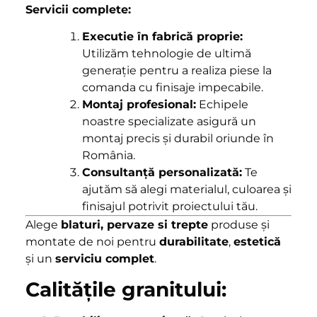
Servicii complete:
Executie în fabrică proprie:
Utilizăm tehnologie de ultimă
generație pentru a realiza piese la
comanda cu finisaje impecabile.
Montaj profesional:
Echipele
noastre specializate asigură un
montaj precis și durabil oriunde în
România.
Consultanță personalizată:
Te
ajutăm să alegi materialul, culoarea și
finisajul potrivit proiectului tău.
Alege
blaturi, pervaze si trepte
produse și
montate de noi pentru
durabilitate
,
estetică
și un
serviciu complet
.
Calitățile granitului: