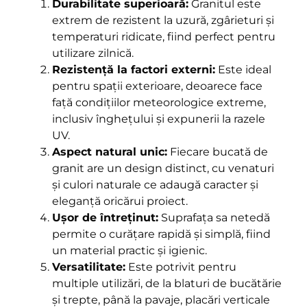
Durabilitate superioară:
Granitul este
extrem de rezistent la uzură, zgârieturi și
temperaturi ridicate, fiind perfect pentru
utilizare zilnică.
Rezistență la factori externi:
Este ideal
pentru spații exterioare, deoarece face
față condițiilor meteorologice extreme,
inclusiv înghețului și expunerii la razele
UV.
Aspect natural unic:
Fiecare bucată de
granit are un design distinct, cu venaturi
și culori naturale ce adaugă caracter și
eleganță oricărui proiect.
Ușor de întreținut:
Suprafața sa netedă
permite o curățare rapidă și simplă, fiind
un material practic și igienic.
Versatilitate:
Este potrivit pentru
multiple utilizări, de la blaturi de bucătărie
și trepte, până la pavaje, placări verticale