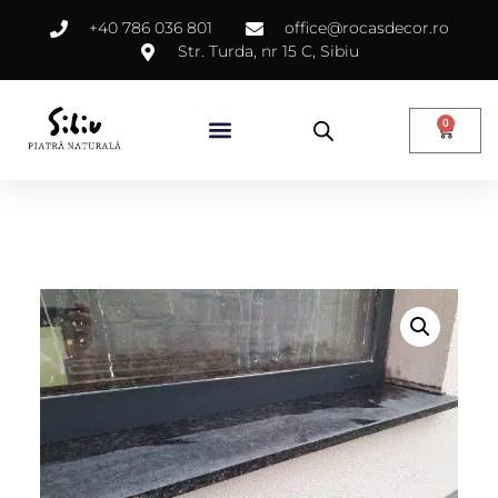
+40 786 036 801
office@rocasdecor.ro
Str. Turda, nr 15 C, Sibiu
0