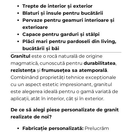
Trepte de interior și exterior
Blaturi și insule pentru bucătării
Pervaze pentru geamuri interioare și
exterioare
Capace pentru garduri și stâlpi
Plăci mari pentru pardoseli din living,
bucătării și băi
Granitul
este o rocă naturală de origine
magmatică, cunoscută pentru
durabilitatea
,
rezistența
și
frumusețea sa atemporală
.
Combinând proprietăți tehnice excepționale
cu un aspect estetic impresionant, granitul
este alegerea ideală pentru o gamă variată de
aplicații, atât în interior, cât și în exterior.
De ce să alegi piese personalizate de granit
realizate de noi?
Fabricație personalizată:
Prelucrăm