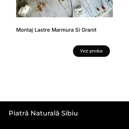
Montaj Lastre Marmura Si Granit
Gran
pen
Vezi produs
Piatră Naturală Sibiu