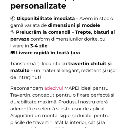
personalizate
📦
Disponibilitate imediată
– Avem în stoc o
gamă variată de
dimensiuni și modele
🔨
Prelucrăm la comandă
–
Trepte, blaturi și
pervaze
conform dimensiunilor dorite, cu
livrare în
3-4 zile
🚚
Livrare rapidă în toată țara
Transformă-ți locuința cu
travertin chituit și
mătuite
– un material elegant, rezistent și ușor
de întreținut!
Recomandam
adezivul
MAPEI ideal pentru
Travertin, conceput pentru o fixare perfectă și
durabilitate maximă. Produsul nostru oferă
aderență excelentă și este ușor de aplicat.
Asigurând un montaj sigur și durabil pentru
plăcile de travertin, atât la interior, cât și la