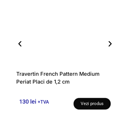
Travertin French Pattern Medium
Plac
Periat Placi de 1,2 cm
Ant
130
lei
12
+TVA
Vezi produs