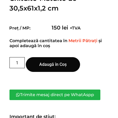
30,5x61x1,2 cm
150
lei
Preț / MP:
+TVA
Completează cantitatea în
Metrii Pătrați
și
apoi adaugă în coș
Adaugă în Coș
Trimite mesaj direct pe WhatAspp
Important de știut: