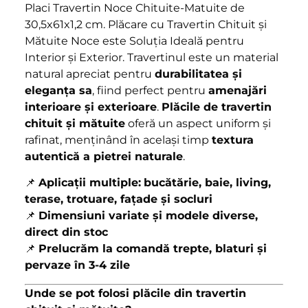
Placi Travertin Noce Chituite-Matuite de
30,5x61x1,2 cm. Plăcare cu Travertin Chituit și
Mătuite Noce este Soluția Ideală pentru
Interior și Exterior. Travertinul este un material
natural apreciat pentru
durabilitatea și
eleganța sa
, fiind perfect pentru
amenajări
interioare și exterioare
.
Plăcile de travertin
chituit și mătuite
oferă un aspect uniform și
rafinat, menținând în același timp
textura
autentică a pietrei naturale
.
📌
Aplicații multiple:
bucătărie, baie, living,
terase, trotuare, fațade și socluri
📌
Dimensiuni variate și modele diverse,
direct din stoc
📌
Prelucrăm la comandă trepte, blaturi și
pervaze în 3-4 zile
Unde se pot folosi plăcile din travertin