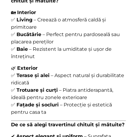
chituit și mătuite?
🏡
Interior
✅
Living
– Creează o atmosferă caldă și
primitoare
✅
Bucătărie
– Perfect pentru pardoseală sau
placarea pereților
✅
Baie
– Rezistent la umiditate și ușor de
întreținut
🌿
Exterior
✅
Terase și alei
– Aspect natural și durabilitate
ridicată
✅
Trotuare și curți
– Piatra antiderapantă,
ideală pentru zonele exterioare
✅
Fațade și socluri
– Protecție și estetică
pentru casa ta
De ce să alegi travertinul chituit și mătuite?
✔
Aspect elegant și uniform
– Suprafața