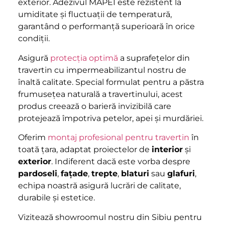
exterior. Adezivul MAPEI este rezistent la
umiditate și fluctuații de temperatură,
garantând o performanță superioară în orice
condiții.
Asigură
protecția optimă
a suprafețelor din
travertin cu impermeabilizantul nostru de
înaltă calitate. Special formulat pentru a păstra
frumusețea naturală a travertinului, acest
produs creează o barieră invizibilă care
protejează împotriva petelor, apei și murdăriei.
Oferim
montaj profesional pentru travertin
în
toată țara, adaptat proiectelor de
interior
și
exterior
. Indiferent dacă este vorba despre
pardoseli
,
fațade
,
trepte
,
blaturi
sau
glafuri
,
echipa noastră asigură lucrări de calitate,
durabile și estetice.
Vizitează showroomul nostru din Sibiu pentru