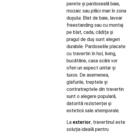
perete și pardoseală baie,
mozaic sau plăci mari în zona
dușului. Blat de baie, lavoar
freestanding sau cu montaj
pe blat, cada, cădița și
pragul de duș sunt alegeri
durabile. Pardoselile placate
cu travertin în hol, living,
bucătărie, casa scării vor
oferi un aspect unitar și
luxos. De asemenea,
glafurile, treptele și
contratreptele din travertin
sunt o alegere populară,
datorită rezistenței și
esteticii sale atemporale.
La
exterior
, travertinul este
soluția ideală pentru