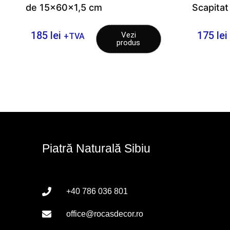
de 15x60x1,5 cm
Scapitat
185
lei
175
lei
Vezi
+TVA
produs
Piatră Naturală Sibiu
+40 786 036 801
office@rocasdecor.ro