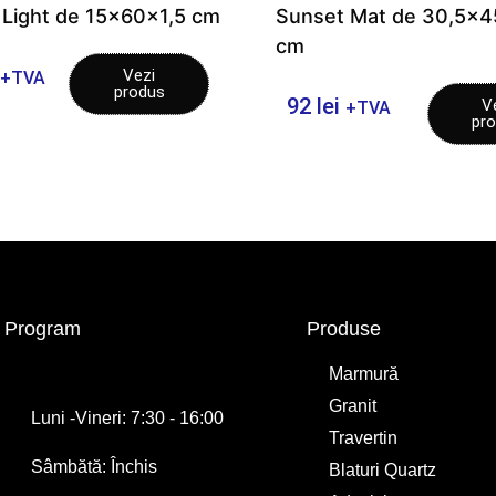
 Light de 15x60x1,5 cm
Sunset Mat de 30,5×4
cm
Vezi
+TVA
produs
92
lei
V
+TVA
pr
Program
Produse
Marmură
Granit
Luni -Vineri: 7:30 - 16:00
Travertin
Sâmbătă: Închis
Blaturi Quartz