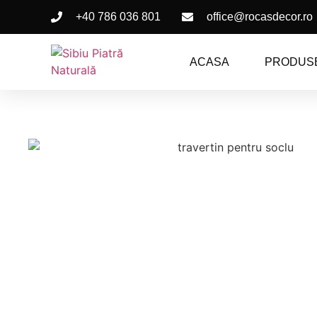
+40 786 036 801
office@rocasdecor.ro
ACASA
PRODUS