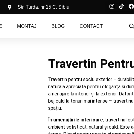
Str. Turda, nr 15 C, Sibiu
E
MONTAJ
BLOG
CONTACT
Travertin Pentr
Travertin pentru soclu exterior – durabilit
naturală apreciată pentru eleganța și dura
amenajare la interior și la exterior. Dator
bej cald la tonuri mai intense – travertin
spațiu.
În
amenajările interioare
, travertinul e
ambient sofisticat, natural și cald. Este a