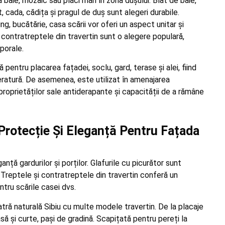
baie, mozaic sau plăci mari în zona dușului. Blat de baie,
 cada, cădița și pragul de duș sunt alegeri durabile.
ing, bucătărie, casa scării vor oferi un aspect unitar și
 contratreptele din travertin sunt o alegere populară,
mporale.
ă pentru placarea fațadei, soclu, gard, terase și alei, fiind
peratură. De asemenea, este utilizat în amenajarea
 proprietăților sale antiderapante și capacității de a rămâne
Protecție Și Eleganță Pentru Fațada
nță gardurilor și porților. Glafurile cu picurător sunt
Treptele și contratreptele din travertin conferă un
ntru scările casei dvs.
atră naturală Sibiu cu multe modele travertin. De la placaje
să și curte, pași de gradină. Scapițată pentru pereți la