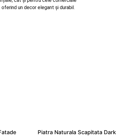
ențiale, cât și pentru cele comerciale
 oferind un decor elegant și durabil.
 Fatade
Piatra Naturala Scapitata Dark