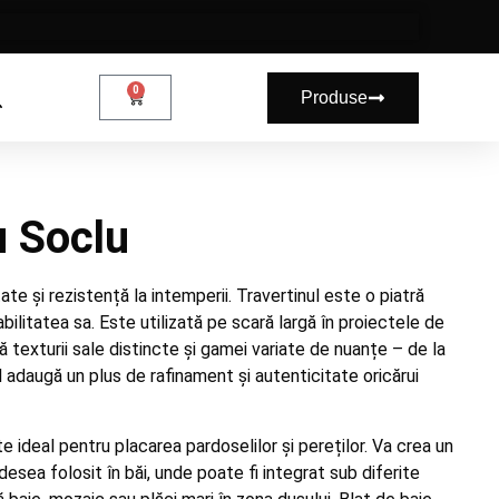
0
Produse
u Soclu
ate și rezistență la intemperii. Travertinul este o piatră
bilitatea sa. Este utilizată pe scară largă în proiectele de
ită texturii sale distincte și gamei variate de nuanțe – de la
ul adaugă un plus de rafinament și autenticitate oricărui
ste ideal pentru placarea pardoselilor și pereților. Va crea un
desea folosit în băi, unde poate fi integrat sub diferite