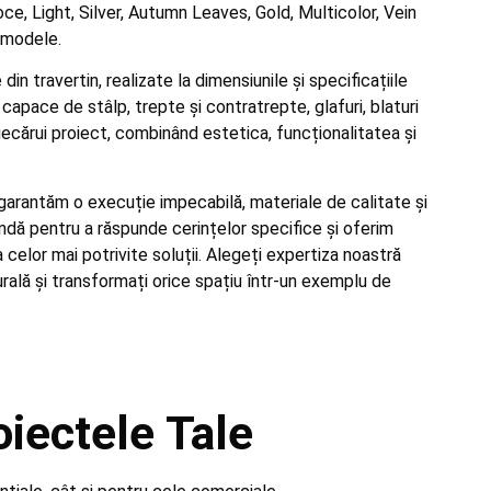
Noce, Light, Silver, Autumn Leaves, Gold, Multicolor, Vein
e modele.
in travertin, realizate la dimensiunile și specificațiile
capace de stâlp, trepte și contratrepte, glafuri, blaturi
iecărui proiect, combinând estetica, funcționalitatea și
garantăm o execuție impecabilă, materiale de calitate și
ndă pentru a răspunde cerințelor specifice și oferim
celor mai potrivite soluții. Alegeți expertiza noastră
urală și transformați orice spațiu într-un exemplu de
iectele Tale