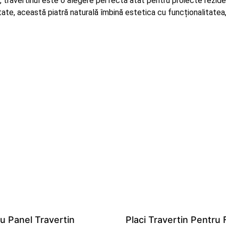
sa, travertinul este o alegere perfectă atât pentru proiecte rezid
itate, această piatră naturală îmbină estetica cu funcționalitatea,
u Panel Travertin
Placi Travertin Pentru