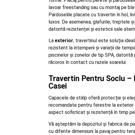
forme. Placaj pentru perete și pardoseală 
lavoar freestanding sau cu montaj pe blat,
Pardoselile placate cu travertin în hol, liv
luxos. De asemenea, glafurile, treptele și
datorită rezistenței și esteticii sale ate
La
exterior
, travertinul este soluția ideal
rezistent la intemperii și variații de tem
piscinelor și zonelor de tip SPA, datorită
răcoros în contact cu razele soarelui.
Travertin Pentru Soclu – 
Casei
Capacele de stâlp oferă protecție și elega
recomandate pentru ferestre la exterior. 
aspect sofisticat și rezistență în timp pe
Vă așteptăm la depozitul și fabrica de pi
cu diferite dimensiuni la pavaj pentru tera