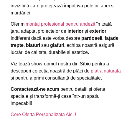
invizibilă care protejează împotriva petelor, apei și
murdăriei.
Oferim
montaj profesional pentru andezit
în toată
țara, adaptat proiectelor de
interior
și
exterior
.
Indiferent dacă este vorba despre
pardoseli
,
fațade
,
trepte
,
blaturi
sau
glafuri
, echipa noastră asigură
lucrări de calitate, durabile și estetice.
Vizitează showroomul nostru din Sibiu pentru a
descoperi colecția noastră de plăci de
piatra naturala
și pentru a primi consultanță de specialitate.
Contactează-ne acum
pentru detalii și oferte
speciale și transformă-ți casa într-un spatiu
impecabil!
Cere Oferta Personalizata Aici !