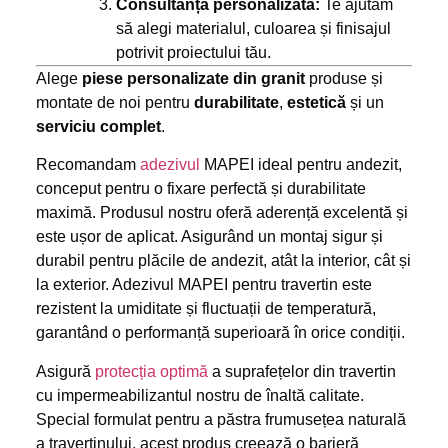
Consultanță personalizată:
Te ajutăm
să alegi materialul, culoarea și finisajul
potrivit proiectului tău.
Alege
piese personalizate din granit
produse și
montate de noi pentru
durabilitate
,
estetică
și un
serviciu complet
.
Recomandam
adezivul
MAPEI ideal pentru andezit,
conceput pentru o fixare perfectă și durabilitate
maximă. Produsul nostru oferă aderență excelentă și
este ușor de aplicat. Asigurând un montaj sigur și
durabil pentru plăcile de andezit, atât la interior, cât și
la exterior. Adezivul MAPEI pentru travertin este
rezistent la umiditate și fluctuații de temperatură,
garantând o performanță superioară în orice condiții.
Asigură
protecția optimă
a suprafețelor din travertin
cu impermeabilizantul nostru de înaltă calitate.
Special formulat pentru a păstra frumusețea naturală
a travertinului, acest produs creează o barieră