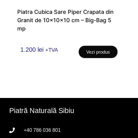
Piatra Cubica Sare Piper Crapata din
Gra
Granit de 10x10x10 cm – Big-Bag 5
pen
mp
1.200
lei
+TVA
Vezi produs
Piatră Naturală Sibiu
+40 786 036 801