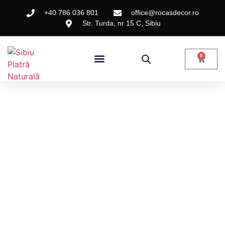
+40 786 036 801
office@rocasdecor.ro
Str. Turda, nr 15 C, Sibiu
0