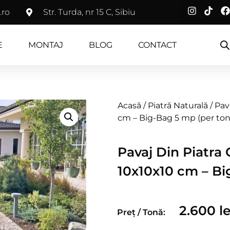
.ro
Str. Turda, nr 15 C, Sibiu
E
MONTAJ
BLOG
CONTACT
Acasă
/
Piatră Naturală
/ Pav
cm – Big-Bag 5 mp (per ton
Pavaj Din Piatra
10x10x10 cm – Bi
2.600
le
Preț / Tonă: