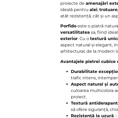
proiecte de
amenajări ext
ideală pentru
alei
,
trotuare
atât rezistență, cât și un asp
Porfido
este o piatră natur
versatilitatea
sa, fiind idea
exterior
. Cu o
textură unic
aspect natural și elegant, in
arhitectural, de la modern la
Avantajele pietrei cubice 
Durabilitate excepțio
trafic intens, intemper
Aspect natural și aut
culoarea multicolora a
proiect.
Textură antiderapan
să ofere siguranță, chi
Rezistență la uzură
–