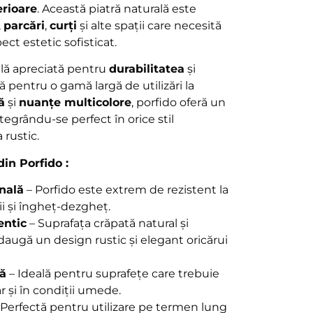
erioare
. Această piatră naturală este
,
parcări
,
curți
și alte spații care necesită
ect estetic sofisticat.
ală apreciată pentru
durabilitatea
și
lă pentru o gamă largă de utilizări la
ă
și
nuanțe multicolore
, porfido oferă un
tegrându-se perfect în orice stil
 rustic.
din Porfido :
nală
– Porfido este extrem de rezistent la
ii și îngheț-dezgheț.
entic
– Suprafața crăpată natural și
daugă un design rustic și elegant oricărui
tă
– Ideală pentru suprafețe care trebuie
ar și în condiții umede.
 Perfectă pentru utilizare pe termen lung