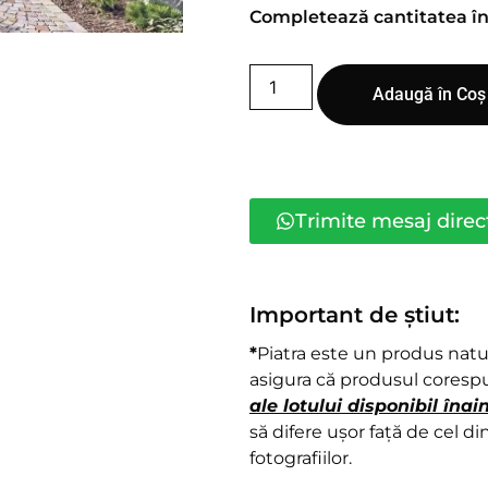
Completează cantitatea î
Adaugă în Coș
Trimite mesaj dire
Important de știut:
*
Piatra este un produs natura
asigura că produsul corespu
ale lotului disponibil în
să difere ușor față de cel din
fotografiilor.