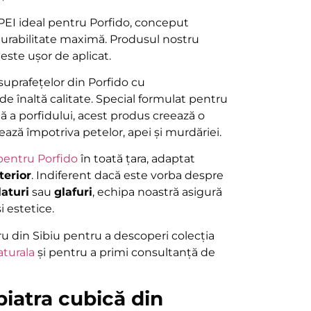
I ideal pentru Porfido, conceput
 durabilitate maximă. Produsul nostru
este ușor de aplicat.
suprafețelor din Porfido cu
e înaltă calitate. Special formulat pentru
ă a porfidului, acest produs creează o
jează împotriva petelor, apei și murdăriei.
pentru Porfido
în toată țara, adaptat
terior
. Indiferent dacă este vorba despre
laturi
sau
glafuri
, echipa noastră asigură
și estetice.
u din Sibiu pentru a descoperi colecția
aturala
și pentru a primi consultanță de
piatra cubică din