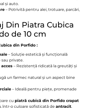
al și auto.
are
– Potrivită pentru alei, trotuare, parcări,
j Din Piatra Cubica
ido de 10 cm
ubica din Porfido :
nale
– Soluție estetică și funcțională
 sau private.
e acces
– Rezistență ridicată la greutăți și
gă un farmec natural și un aspect bine
rciale
– Ideală pentru piețe, promenade
ioare cu
piatră cubică din Porfido crapat
ă, într-o culoare sofisticată de
antracit
.