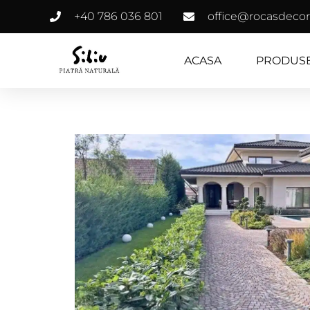
+40 786 036 801
office@rocasdecor
ACASA
PRODUS