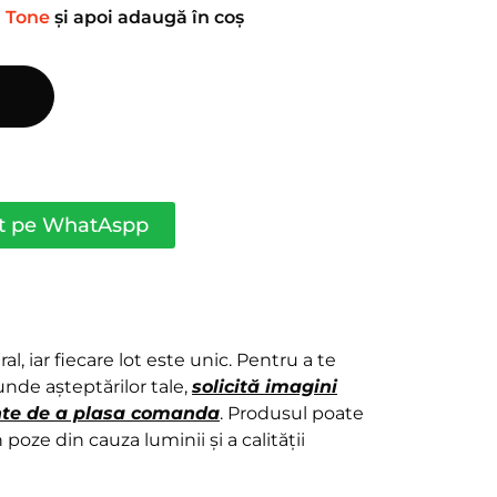
n
Tone
și apoi adaugă în coș
ct pe WhatAspp
l, iar fiecare lot este unic. Pentru a te
nde așteptărilor tale,
solicită imagini
ainte de a plasa comanda
. Produsul poate
 poze din cauza luminii și a calității