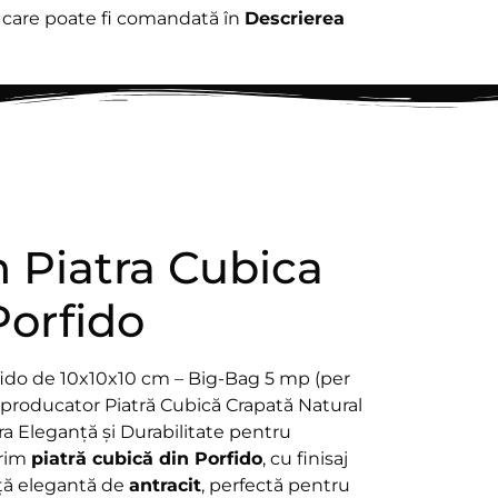
ă care poate fi comandată în
Descrierea
n Piatra Cubica
Porfido
fido de 10x10x10 cm – Big-Bag 5 mp (per
 producator Piatră Cubică Crapată Natural
ra Eleganță și Durabilitate pentru
erim
piatră cubică din Porfido
, cu finisaj
nță elegantă de
antracit
, perfectă pentru