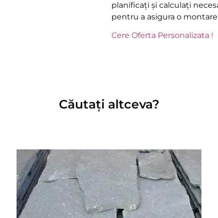
planificați și calculați nece
pentru a asigura o montare c
Cere Oferta Personalizata !
Căutați altceva?