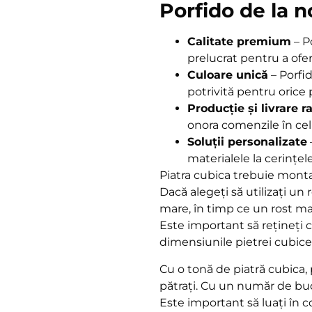
Porfido de la n
Calitate premium
– P
prelucrat pentru a ofer
Culoare unică
– Porfi
potrivită pentru orice 
Producție și livrare r
onora comenzile în cel
Soluții personalizate
materialele la cerințel
Piatra cubica trebuie mont
Dacă alegeți să utilizați un
mare, în timp ce un rost ma
Este important să rețineți c
dimensiunile pietrei cubice
Cu o tonă de piatră cubica,
pătrați. Cu un număr de bucă
Este important să luați în 