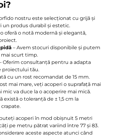
oi?
orfido nostru este selecționat cu grijă și
i un produs durabil și estetic.
do oferă o notă modernă și elegantă,
proiect.
apidă
– Avem stocuri disponibile și putem
 mai scurt timp.
– Oferim consultanță pentru a adapta
e proiectului tău.
ată cu un rost recomandat de 15 mm.
 rost mai mare, veți acoperi o suprafață mai
i mic va duce la o acoperire mai mică.
ă există o toleranță de ± 1,5 cm la
 crapate.
 puteți acoperi în mod obișnuit 5 metri
ți pe metru pătrat variind între 77 și 83.
considerare aceste aspecte atunci când