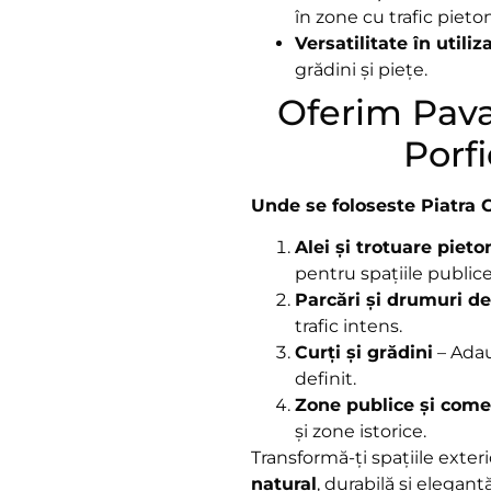
în zone cu trafic pieton
Versatilitate în utiliz
grădini și piețe.
Oferim Pava
Porf
Unde se foloseste Piatra C
Alei și trotuare pieto
pentru spațiile publice
Parcări și drumuri d
trafic intens.
Curți și grădini
– Adau
definit.
Zone publice și come
și zone istorice.
Transformă-ți spațiile exter
natural
, durabilă și elegant