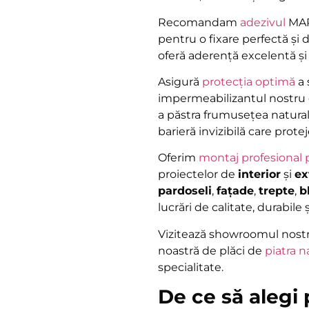
Recomandam
adezivul
MAPE
pentru o fixare perfectă și
oferă aderență excelentă și 
Asigură
protecția optimă
a 
impermeabilizantul nostru d
a păstra frumusețea natural
barieră invizibilă care prote
Oferim
montaj profesional 
proiectelor de
interior
și
ex
pardoseli
,
fațade
,
trepte
,
b
lucrări de calitate, durabile 
Vizitează showroomul nostr
noastră de plăci de
piatra n
specialitate.
De ce să alegi 