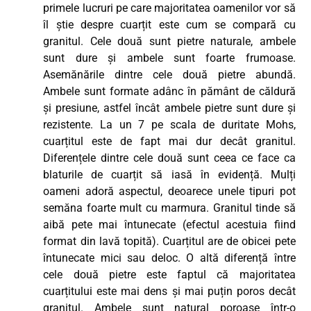
primele lucruri pe care majoritatea oamenilor vor să
îl știe despre cuarțit este cum se compară cu
granitul. Cele două sunt pietre naturale, ambele
sunt dure și ambele sunt foarte frumoase.
Asemănările dintre cele două pietre abundă.
Ambele sunt formate adânc în pământ de căldură
și presiune, astfel încât ambele pietre sunt dure și
rezistente. La un 7 pe scala de duritate Mohs,
cuarțitul este de fapt mai dur decât granitul.
Diferențele dintre cele două sunt ceea ce face ca
blaturile de cuarțit să iasă în evidență. Mulți
oameni adoră aspectul, deoarece unele tipuri pot
semăna foarte mult cu marmura. Granitul tinde să
aibă pete mai întunecate (efectul acestuia fiind
format din lavă topită). Cuarțitul are de obicei pete
întunecate mici sau deloc. O altă diferență între
cele două pietre este faptul că majoritatea
cuarțitului este mai dens și mai puțin poros decât
granitul. Ambele sunt natural poroase într-o