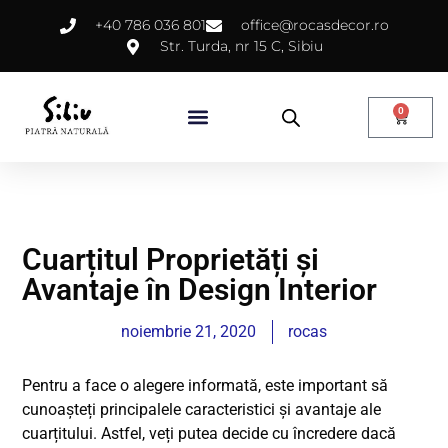
+40 786 036 801
office@rocasdecor.ro
Str. Turda, nr 15 C, Sibiu
0
Cuarțitul Proprietăți și
Avantaje în Design Interior
noiembrie 21, 2020
rocas
Pentru a face o alegere informată, este important să
cunoașteți principalele caracteristici și avantaje ale
cuarțitului. Astfel, veți putea decide cu încredere dacă