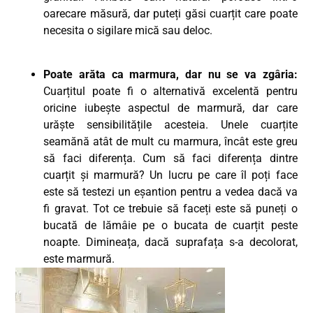
oarecare măsură, dar puteți găsi cuarțit care poate
necesita o sigilare mică sau deloc.
Poate arăta ca marmura, dar nu se va zgâria:
Cuarțitul poate fi o alternativă excelentă pentru
oricine iubește aspectul de marmură, dar care
urăște sensibilitățile acesteia. Unele cuarțite
seamănă atât de mult cu marmura, încât este greu
să faci diferența. Cum să faci diferența dintre
cuarțit și marmură? Un lucru pe care îl poți face
este să testezi un eșantion pentru a vedea dacă va
fi gravat. Tot ce trebuie să faceți este să puneți o
bucată de lămâie pe o bucata de cuarțit peste
noapte. Dimineața, dacă suprafața s-a decolorat,
este marmură.