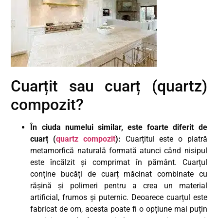
Cuarțit sau cuarț (quartz)
compozit?
În ciuda numelui similar, este foarte diferit de
cuarț (
quartz compozit
):
Cuarțitul este o piatră
metamorfică naturală formată atunci când nisipul
este încălzit și comprimat în pământ. Cuarțul
conține bucăți de cuarț măcinat combinate cu
rășină și polimeri pentru a crea un material
artificial, frumos și puternic. Deoarece cuarțul este
fabricat de om, acesta poate fi o opțiune mai puțin