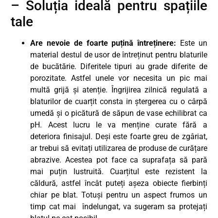
– Soluția ideală pentru spațiile
tale
Are nevoie de foarte puțină întreținere:
Este un
material destul de usor de întreținut pentru blaturile
de bucătărie. Diferitele tipuri au grade diferite de
porozitate. Astfel unele vor necesita un pic mai
multă grijă și atenție. Îngrijirea zilnică regulată a
blaturilor de cuarțit consta in ștergerea cu o cârpă
umedă și o picătură de săpun de vase echilibrat ca
pH. Acest lucru le va menține curate fără a
deteriora finisajul. Deși este foarte greu de zgâriat,
ar trebui să evitați utilizarea de produse de curățare
abrazive. Acestea pot face ca suprafața să pară
mai puțin lustruită. Cuarțitul este rezistent la
căldură, astfel încât puteți așeza obiecte fierbinți
chiar pe blat. Totuși pentru un aspect frumos un
timp cat mai îndelungat, va sugeram sa protejați